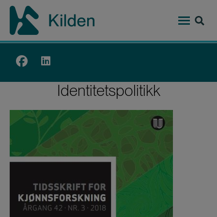
Hopp
til
hovedinnhold
Top
menu
Identitetspolitikk