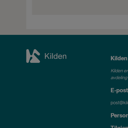
Kilden
Kilden er
avdeling 
E-post
post@kil
Perso