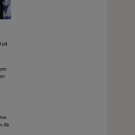
t på
 som
gen
rive
», da