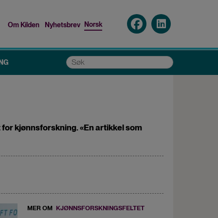
Norsk
Om Kilden
Nyhetsbrev
Top
menu
Søk
NG
 for kjønnsforskning. «En artikkel som
MER OM
KJØNNSFORSKNINGSFELTET