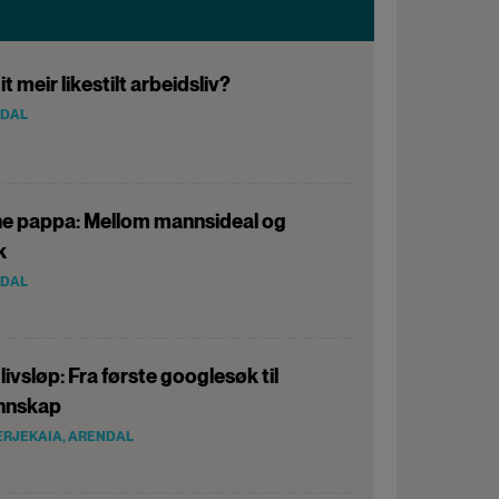
it meir likestilt arbeidsliv?
NDAL
ne pappa: Mellom mannsideal og
k
NDAL
 livsløp: Fra første googlesøk til
unnskap
ERJEKAIA, ARENDAL