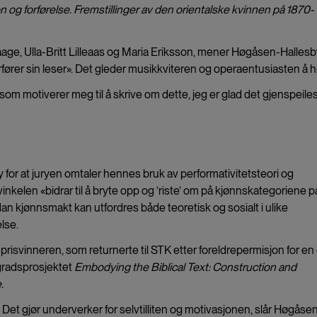
on og forførelse. Fremstillinger av den orientalske kvinnen på 1870-
ge, Ulla-Britt Lilleaas og Maria Eriksson, mener Høgåsen-Hallesb
rfører sin leser». Det gleder musikkviteren og operaentusiasten å h
som motiverer meg til å skrive om dette, jeg er glad det gjenspeiles
for at juryen omtaler hennes bruk av performativitetsteori og
vinkelen «bidrar til å bryte opp og ’riste’ om på kjønnskategoriene p
an kjønnsmakt kan utfordres både teoretisk og sosialt i ulike
lse.
er prisvinneren, som returnerte til STK etter foreldrepermisjon for en
gradsprosjektet
Embodying the Biblical Text:
Construction and
.
Det gjør underverker for selvtilliten og motivasjonen, slår Høgåse