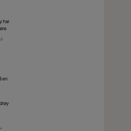
y har
øre.
 i
å en
 drøy
n-