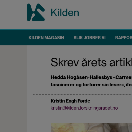
Hopp
til
hovedinnhold
KILDEN MAGASIN
SLIK JOBBER VI
RAPPO
Main
navigation
Skrev årets arti
Hedda Høgåsen-Hallesbys «Carmens pe
fascinerer og forfører sin leser», if
Kristin Engh Førde
kristin@kilden.forskningsradet.no