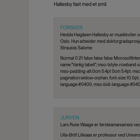
Hallesby fast med et smil.
FORSKER
Hedda Høgåsen Hallesby er musikkviter og s
Oslo. Hun arbeider med doktorgradsprosje
Strauss’s Salome.
Normal 0 21 false false false MicrosoftInt
name:"Vanlig tabell"; mso-tstyle-rowband-s
mso-padding-alt:0cm 5.4pt 0cm 5.4pt; ms
pagination:widow-orphan; font-size:10.0p
language:#0400; mso-bidi-language:#040
JURYEN
Lars Rune Waage er førsteamanuensis ved 
Ulla-Britt Lilleaas er professor ved Univers