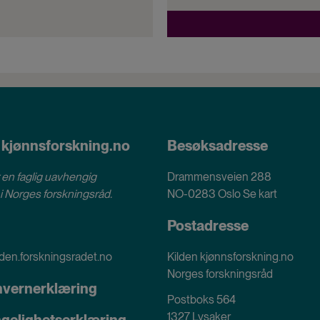
 kjønnsforskning.no
Besøksadresse
 en faglig uavhengig
Drammensveien 288
i
Norges forskningsråd
.
NO-0283 Oslo
Se kart
Postadresse
den.forskningsradet.no
Kilden kjønnsforskning.no
Norges forskningsråd
nvernerklæring
Postboks 564
1327 Lysaker