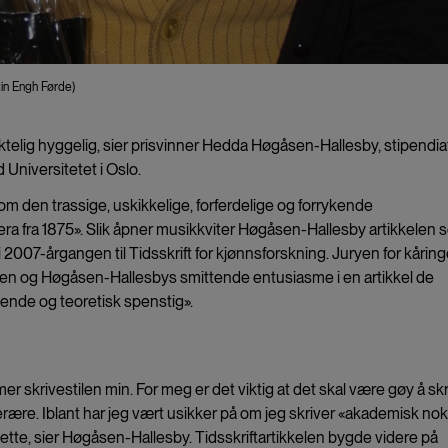
tin Engh Førde)
yktelig hyggelig, sier prisvinner Hedda Høgåsen-Hallesby, stipendia
 Universitetet i Oslo.
 om den trassige, uskikkelige, forferdelige og forrykende
ra fra 1875». Slik åpner musikkviter Høgåsen-Hallesby artikkelen
er i 2007-årgangen til Tidsskrift for kjønnsforskning. Juryen for kårin
en og Høgåsen-Hallesbys smittende entusiasme i en artikkel de
ende og teoretisk spenstig».
mer skrivestilen min. For meg er det viktig at det skal være gøy å sk
tterære. Iblant har jeg vært usikker på om jeg skriver «akademisk nok
tte, sier Høgåsen-Hallesby. Tidsskriftartikkelen bygde videre på