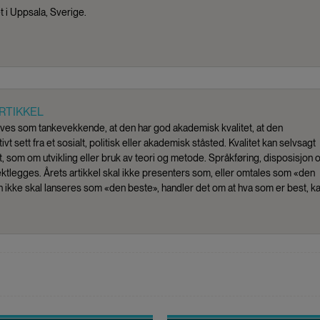
t i Uppsala, Sverige.
RTIKKEL
leves som tankevekkende, at den har god akademisk kvalitet, at den
ivt sett fra et sosialt, politisk eller akademisk ståsted. Kvalitet kan selvsagt
, som om utvikling eller bruk av teori og metode. Språkføring, disposisjon 
ktlegges. Årets artikkel skal ikke presenters som, eller omtales som «den
n ikke skal lanseres som «den beste», handler det om at hva som er best, k