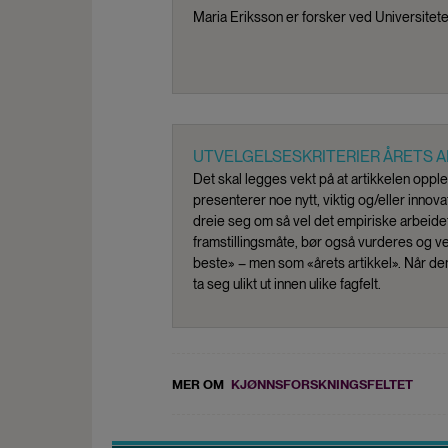
Maria Eriksson er forsker ved Universitete
UTVELGELSESKRITERIER ÅRETS A
Det skal legges vekt på at artikkelen opp
presenterer noe nytt, viktig og/eller innovat
dreie seg om så vel det empiriske arbeidet
framstillingsmåte, bør også vurderes og ve
beste» – men som «årets artikkel». Når de
ta seg ulikt ut innen ulike fagfelt.
MER OM
KJØNNSFORSKNINGSFELTET