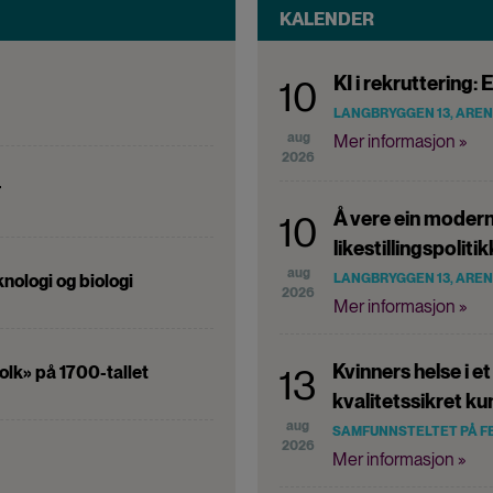
KALENDER
KI i rekruttering: E
10
LANGBRYGGEN 13, ARE
aug
Mer informasjon »
2026
r
Å vere ein moder
10
likestillingspolitik
aug
nologi og biologi
LANGBRYGGEN 13, ARE
2026
Mer informasjon »
Kvinners helse i et
olk» på 1700-tallet
13
kvalitetssikret k
aug
SAMFUNNSTELTET PÅ F
2026
Mer informasjon »