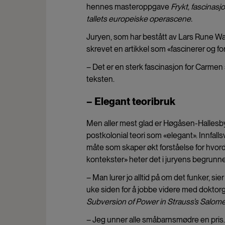
hennes masteroppgave
Frykt, fascinasj
tallets europeiske operascene.
Juryen, som har bestått av
Lars Rune Waa
skrevet en artikkel som «
fascinerer og fo
– Det er en sterk fascinasjon for Carmen 
teksten.
– Elegant teoribruk
Men aller mest glad er Høgåsen-Hallesby 
postkolonial teori som «elegant». Innfalls
måte som skaper økt forståelse for hvord
kontekster» heter det i juryens begrunne
– Man lurer jo alltid på om det funker, si
uke siden for å jobbe videre med doktor
Subversion of Power in Strauss’s Salome
– Jeg unner alle småbarnsmødre en pris. 