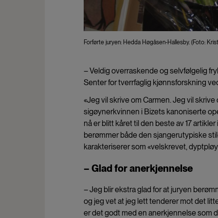
Forførte juryen: Hedda Høgåsen-Hallesby. (Foto: Kris
– Veldig overraskende og selvfølgelig fr
Senter for tverrfaglig kjønnsforskning ved
«Jeg vil skrive om Carmen. Jeg vil skrive
sigøynerkvinnen i Bizets kanoniserte ope
nå er blitt kåret til den beste av 17 artikl
berømmer både den sjangerutypiske stil
karakteriserer som «velskrevet, dyptpløy
– Glad for anerkjennelse
– Jeg blir ekstra glad for at juryen berøm
og jeg vet at jeg lett tenderer mot det li
er det godt med en anerkjennelse som de