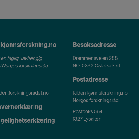
cookies
 kjønnsforskning.no
Besøksadresse
 en faglig uavhengig
Drammensveien 288
i
Norges forskningsråd
.
NO-0283 Oslo
Se kart
Postadresse
den.forskningsradet.no
Kilden kjønnsforskning.no
Norges forskningsråd
nvernerklæring
Postboks 564
1327 Lysaker
ngelighetserklæring