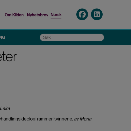
Norsk
Om Kilden
Nyhetsbrev
Top
menu
Søk
NG
eter
 Leira
behandlingsideologi rammer kvinnene,
av Mona