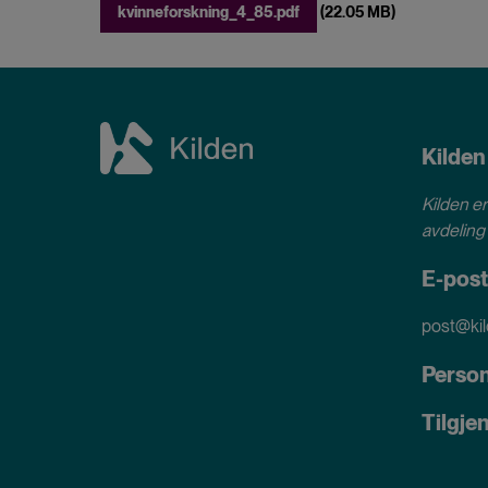
kvinneforskning_4_85.pdf
(22.05 MB)
Kilden
Kilden er
avdeling 
E-post
post@kil
Perso
Tilgje