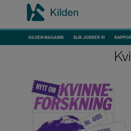
Hopp
til
hovedinnhold
KILDEN MAGASIN
SLIK JOBBER VI
RAPPO
Main
Kvi
navigation