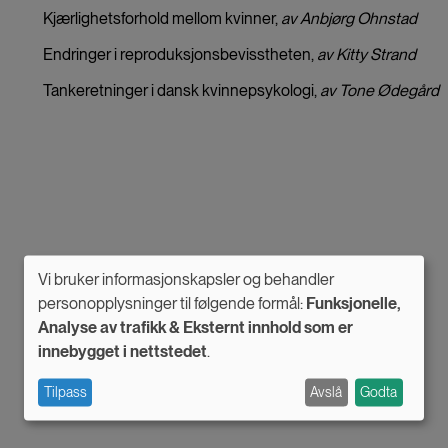
Kjærlighetsforhold mellom kvinner,
av Anbjørg Ohnstad
Endringer i reproduksjonsbevisstheten,
av Kitty Strand
Tankeretninger i dansk kvinnepsykologi,
av Tone Ødegård
Vi bruker informasjonskapsler og behandler
Use
personopplysninger til følgende formål:
Funksjonelle,
Analyse av trafikk & Eksternt innhold som er
of
innebygget i nettstedet
.
personal
Tilpass
Avslå
Godta
data
and