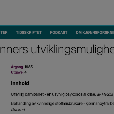
RTER
TIDSSKRIFTET
PODKAST
OM KJØNNSFORSKNI
nners utviklingsmuligh
Årgang:
1985
Utgave:
4
Innhold
Ufrivillig barnløshet - en usynlig psykososial krise
, av Halldis
Behandling av kvinnelige stoffmisbrukere - kjønnsnøytral 
Duckert