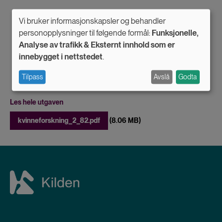
Vi bruker informasjonskapsler og behandler
Use
personopplysninger til følgende formål:
Funksjonelle,
Analyse av trafikk & Eksternt innhold som er
of
innebygget i nettstedet
.
personal
Tilpass
Avslå
Godta
data
and
Les hele utgaven
cookies
File
kvinneforskning_2_82.pdf
(8.06 MB)