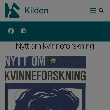
Hopp
til
hovedinnhold
Top
menu
Nytt om kvinneforskning