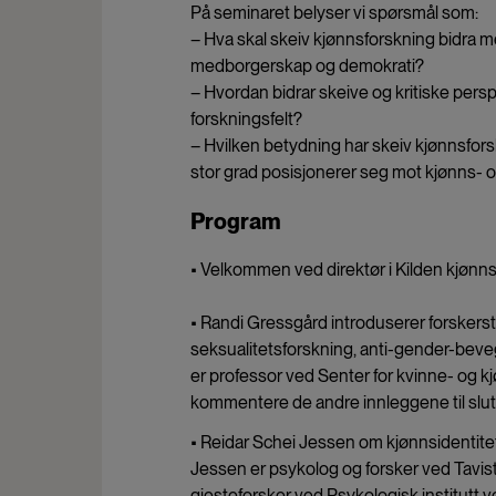
På seminaret belyser vi spørsmål som:
– Hva skal skeiv kjønnsforskning bidra m
medborgerskap og demokrati?
– Hvordan bidrar skeive og kritiske perspe
forskningsfelt?
– Hvilken betydning har skeiv kjønnsfor
stor grad posisjonerer seg mot kjønns- 
Program
• Velkommen ved direktør i Kilden kjønns
• Randi Gressgård introduserer forskersta
seksualitetsforskning, anti-gender-beve
er professor ved Senter for kvinne- og k
kommentere de andre innleggene til slut
• Reidar Schei Jessen om kjønnsidentit
Jessen er psykolog og forsker ved Tavi
gjesteforsker ved Psykologisk institutt v