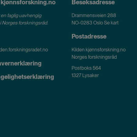
 kjønnsforskning.no
Besøksadresse
 en faglig uavhengig
Drammensveien 288
i
Norges forskningsråd
.
NO-0283 Oslo
Se kart
Postadresse
den.forskningsradet.no
Kilden kjønnsforskning.no
Norges forskningsråd
nvernerklæring
Postboks 564
1327 Lysaker
ngelighetserklæring