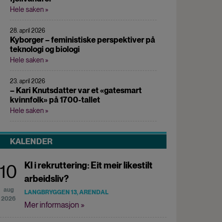
Hele saken »
28. april 2026
Kyborger – feministiske perspektiver på
teknologi og biologi
Hele saken »
23. april 2026
– Kari Knutsdatter var et «gatesmart
kvinnfolk» på 1700-tallet
Hele saken »
KALENDER
KI i rekruttering: Eit meir likestilt
10
arbeidsliv?
aug
LANGBRYGGEN 13, ARENDAL
2026
Mer informasjon »