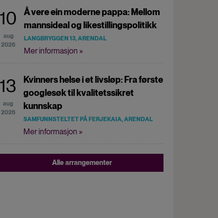
Å vere ein moderne pappa: Mellom
10
mannsideal og likestillingspolitikk
aug
LANGBRYGGEN 13, ARENDAL
2026
Mer informasjon »
Kvinners helse i et livsløp: Fra første
13
googlesøk til kvalitetssikret
aug
kunnskap
2026
SAMFUNNSTELTET PÅ FERJEKAIA, ARENDAL
Mer informasjon »
Alle arrangementer