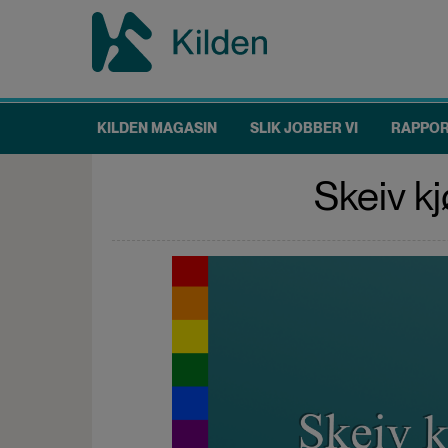
Hopp
til
hovedinnhold
KILDEN MAGASIN
SLIK JOBBER VI
RAPPO
Main
navigation
Skeiv kj