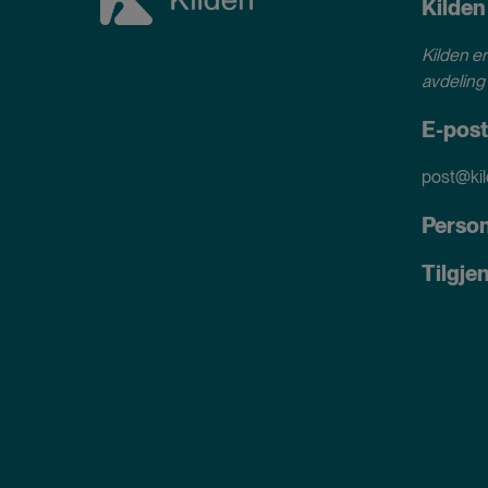
Kilden
Kilden er
avdeling 
E-post
post@kil
Perso
Tilgje