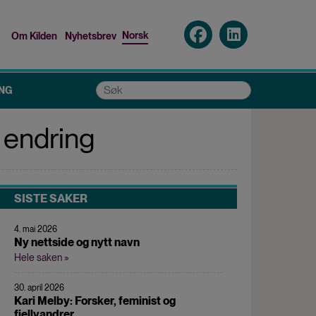
Norsk
Om Kilden
Nyhetsbrev
Top
menu
Søk
NG
i endring
SISTE SAKER
4. mai 2026
Ny nettside og nytt navn
Hele saken »
30. april 2026
Kari Melby: Forsker, feminist og
fjellvandrer