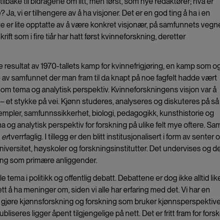
tilbake til bidragene om litt, men først, som nye redaktører; hva er
Ja, vi er tilhengere av å ha visjoner. Det er en god ting å ha i en
te er lite opptatte av å være konkret visjonær, på samfunnets vegn
rift som i fire tiår har hatt først kvinneforskning, deretter
kte resultat av 1970-tallets kamp for kvinnefrigjøring, en kamp som o
e av samfunnet der man fram til da knapt på noe fagfelt hadde vært
som tema og analytisk perspektiv. Kvinneforskningens visjon var å
 et stykke på vei. Kjønn studeres, analyseres og diskuteres på så 
sempler, samfunnssikkerhet, biologi, pedagogikk, kunsthistorie og
 og analytisk perspektiv for forskning på ulike felt mye oftere. Sam
n
er
tverrfaglig. I tillegg er den blitt institusjonalisert i form av senter 
iversitet, høyskoler og forskningsinstitutter. Det undervises og d
ling som primære anliggender.
tema i politikk og offentlig debatt. Debattene er dog ikke alltid lik
t å ha meninger om, siden vi alle har erfaring med det. Vi har en
l å gjøre kjønnsforskning og forskning som bruker kjønnsperspektiv
publiseres ligger åpent tilgjengelige på nett. Det er fritt fram for fors