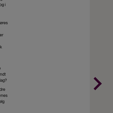
og i
føres
er
sk
e
undt
 dag?
ndre
synes
ølg