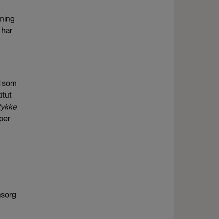
kning
 har
el som
itut
tykke
per
msorg