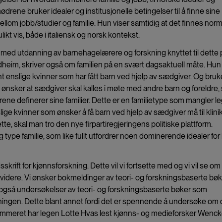
drene bruker idealer og institusjonelle betingelser til å finne sine
mellom jobb/studier og familie. Hun viser samtidig at det finnes norm
likt vis, både i italiensk og norsk kontekst.
r med utdanning av barnehagelærere og forskning knyttet til dette 
eim, skriver også om familien på en svært dagsaktuell måte. Hun
enslige kvinner som har fått barn ved hjelp av sædgiver. Og bruke
nsker at sædgiver skal kalles i møte med andre barn og foreldre,
ene definerer sine familier. Dette er en familietype som mangler le
e kvinner som ønsker å få barn ved hjelp av sædgiver må til klinik
sette, skal man tro den nye firpartiregjeringens politiske plattform.
 type familie, som like fullt utfordrer noen dominerende idealer for
sskrift for kjønnsforskning. Dette vil vi fortsette med og vi vil se om
t videre. Vi ønsker bokmeldinger av teori- og forskningsbaserte bø
 også undersøkelser av teori- og forskningsbaserte bøker som
ningen. Dette blant annet fordi det er spennende å undersøke om 
nummeret har legen Lotte Hvas lest kjønns- og medieforsker Wenc