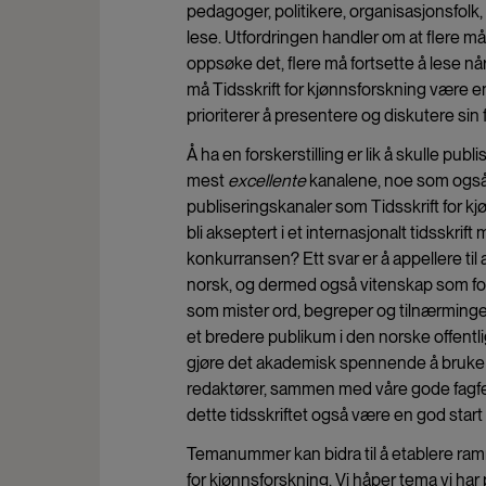
pedagoger, politikere, organisasjonsfolk, n
lese. Utfordringen handler om at flere må vi
oppsøke det, flere må fortsette å lese når
må Tidsskrift for kjønnsforskning være e
prioriterer å presentere og diskutere sin f
Å ha en forskerstilling er lik å skulle pub
mest
excellente
kanalene, noe som også b
publiseringskanaler som Tidsskrift for kj
bli akseptert i et internasjonalt tidsskrif
konkurransen? Ett svar er å appellere til a
norsk, og dermed også vitenskap som for
som mister ord, begreper og tilnærminger
et bredere publikum i den norske offentli
gjøre det akademisk spennende å bruke o
redaktører, sammen med våre gode fagfell
dette tidsskriftet også være en god start 
Temanummer kan bidra til å etablere ra
for kjønnsforskning. Vi håper tema vi har p