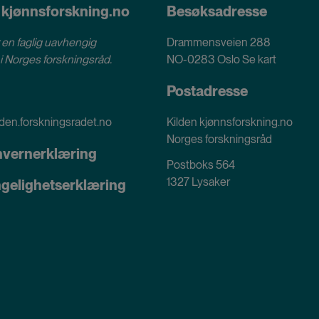
 kjønnsforskning.no
Besøksadresse
 en faglig uavhengig
Drammensveien 288
i
Norges forskningsråd
.
NO-0283 Oslo
Se kart
Postadresse
den.forskningsradet.no
Kilden kjønnsforskning.no
Norges forskningsråd
nvernerklæring
Postboks 564
1327 Lysaker
ngelighetserklæring