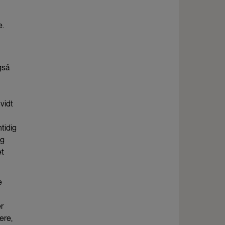
e.
gså
vidt
tidig
og
et
e
er
kere,