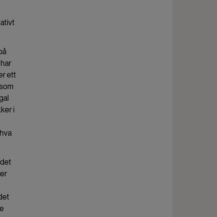
ativt
på
 har
r ett
 som
gal
ker i
 hva
 det
ker
det
ke