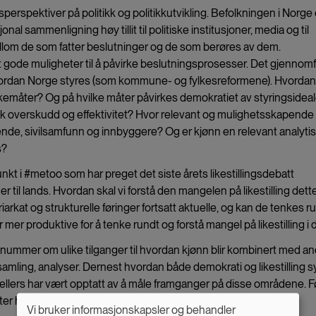
erspektiver på politikk og politikkutvikling. Befolkningen i Norge 
nal sammenligning høy tillit til politiske institusjoner, media og til
ellom de som fatter beslutninger og de som berøres av dem.
tt gode muligheter til å påvirke beslutningsprosesser. Det gjennom
i hvordan Norge styres (som kommune- og fylkesreformene). Hvordan
rkemåter? Og på hvilke måter påvirkes demokratiet av styringsideal
 overskudd og effektivitet? Hvor relevant og mulighetsskapende
ende, sivilsamfunn og innbyggere? Og er kjønn en relevant analyti
s?
t i #metoo som har preget det siste årets likestillingsdebatt
 til lands. Hvordan skal vi forstå den mangelen på likestilling dett
riarkat og strukturelle føringer fortsatt aktuelle, og kan de tenkes r
 mer produktive for å tenke rundt og forstå mangel på likestilling i
manummer om ulike tilganger til hvordan kjønn blir kombinert med a
nnsamling, analyser. Dernest hvordan både demokrati og likestilling 
ellers har vært opptatt av å måle framganger på disse områdene. F
 etter hvert kommer mer om disse to temautgavene i 2020:
Vi bruker informasjonskapsler og behandler