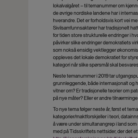
lokalvalgåret – til temanummer om kjønnsp
de øvrige nordiske landene har i internasjo
hverandre. Det er forholdsvis kort vei m
Sivilsamfunnsaktører har tradisjonelt ha
for tiden store strukturelle endringer 
påvirker slike endringer demokratiets vi
som nokså ensidig vektlegger økonomisk
oppleves det lokale demokratiet for styr
kategori når slike spørsmål skal besvare
Neste temanummer i 2019 tar utgangspunk
grunnleggende, både internasjonalt og her
vitner om? Er tradisjonelle teorier om pat
på nye måter? Eller er andre tilnærminger
To nye tema følger neste år, først et te
kategorier/maktforskjeller i teori, datai
å være under simultanangrep i land som 
med på Tidsskriftets nettsider, der det