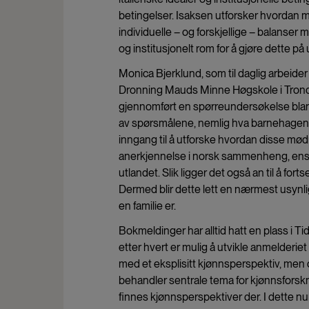
betingelser. Isaksen utforsker hvordan mø
individuelle – og forskjellige – balanser 
og institusjonelt rom for å gjøre dette på u
Monica Bjerklund, som til daglig arbeide
Dronning Mauds Minne Høgskole i Trondh
gjennomført en spørreundersøkelse blant 
av spørsmålene, nemlig hva barnehagen ø
inngang til å utforske hvordan disse mødr
anerkjennelse i norsk sammenheng, enslig
utlandet. Slik ligger det også an til å fort
Dermed blir dette lett en nærmest usynlig
en familie er.
Bokmeldinger har alltid hatt en plass i Tid
etter hvert er mulig å utvikle anmelderie
med et eksplisitt kjønnsperspektiv, men
behandler sentrale tema for kjønnsforsk
finnes kjønnsperspektiver der. I dette 