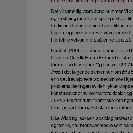
http://kjonnsforskning.no/nb/tidsskriftet
Det vil samtidig være åpne nummer. Vi opp
og forskning med kjønnsperspektiver til å
tradisjonelt vært dominert av artikler fr
fagretningene møtes. Slik vil vi gjerne at 
hjertelige velkommen, så lenge de altså 
Først ut i 2019 er et åpent nummer med b
til familie. Camilla Bruun Eriksen har s
for kulturvidenskaber. Og hun var i 2017
krop
. I det følgende skriver hun om
fat s
enn det tradisjonelle biomedisinske tilga
problematiseringen av den tykke kroppen.
konstruksjoner av normalitetsidealer, og 
studies
knyttet til tre teoretiske retninge
teori,
queer
teori og kritisk handicapteori.
Lise Widding Isaksen, sosiologiprofesso
og familie, har intervjuet mødre som har e
italienske idealer og institusjonelle beti