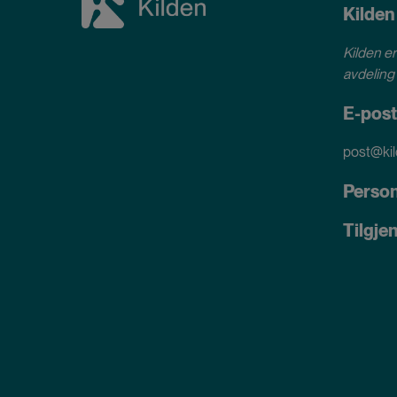
Kilden
Kilden er
avdeling 
E-post
post@kil
Perso
Tilgje