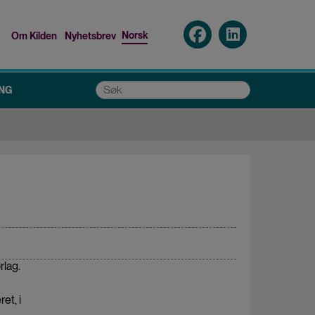
Norsk
Om Kilden
Nyhetsbrev
Top
menu
Søk
NG
rlag.
Next
article
et, i