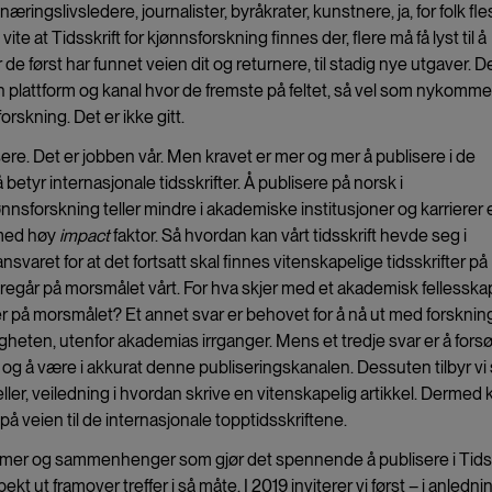
æringslivsledere, journalister, byråkrater, kunstnere, ja, for folk fles
te at Tidsskrift for kjønnsforskning finnes der, flere må få lyst til å
 de først har funnet veien dit og returnere, til stadig nye utgaver. D
n plattform og kanal hvor de fremste på feltet, så vel som nykomme
orskning. Det er ikke gitt.
lisere. Det er jobben vår. Men kravet er mer og mer å publisere i de
etyr internasjonale tidsskrifter. Å publisere på norsk i
ønnsforskning teller mindre i akademiske institusjoner og karrierer 
t med høy
impact
faktor. Så hvordan kan vårt tidsskrift hevde seg i
nsvaret for at det fortsatt skal finnes vitenskapelige tidsskrifter på
egår på morsmålet vårt. For hva skjer med et akademisk fellesska
 på morsmålet? Et annet svar er behovet for å nå ut med forskning
gheten, utenfor akademias irrganger. Mens et tredje svar er å fors
g å være i akkurat denne publiseringskanalen. Dessuten tilbyr vi
er, veiledning i hvordan skrive en vitenskapelig artikkel. Dermed 
på veien til de internasjonale topptidsskriftene.
mmer og sammenhenger som gjør det spennende å publisere i Tidss
ekt ut framover treffer i så måte. I 2019 inviterer vi først – i anledni