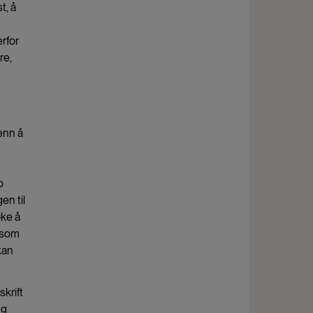
t, å
erfor
re,
enn å
p
en til
øke å
 som
kan
krift
ng