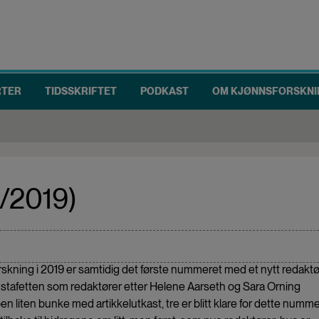
RTER
TIDSSKRIFTET
PODKAST
OM KJØNNSFORSKNI
1/2019)
rskning i 2019 er samtidig det første nummeret med et nytt redaktø
r stafetten som redaktører etter Helene Aarseth og Sara Orning
pen liten bunke med artikkelutkast, tre er blitt klare for dette nummer