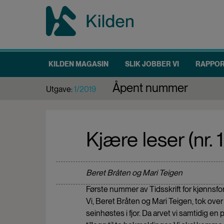
Hopp
til
hovedinnhold
KILDEN MAGASIN
SLIK JOBBER VI
RAPPO
Main
Åpent nummer
Utgave:
1/2019
navigation
Kjære leser (nr. 
Beret Bråten og Mari Teigen
Første nummer av Tidsskrift for kjønnsfo
Vi, Beret Bråten og Mari Teigen, tok ove
seinhøstes i fjor. Da arvet vi samtidig en 