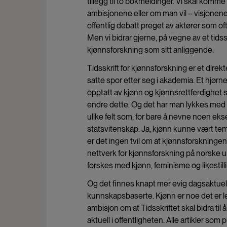
tillegg til to bokmeldinger. Vi skal komme 
ambisjonene eller om man vil – visjonene? 
offentlig debatt preget av aktører som of
Men vi bidrar gjerne, på vegne av et tidssk
kjønnsforskning som sitt anliggende.
Tidsskrift for kjønnsforskning er et dire
satte spor etter seg i akademia. Et hjørn
opptatt av kjønn og kjønnsrettferdighet 
endre dette. Og det har man lykkes med –
ulike felt som, for bare å nevne noen ek
statsvitenskap. Ja, kjønn kunne vært tema
er det ingen tvil om at kjønnsforskninge
nettverk for kjønnsforskning på norske un
forskes med kjønn, feminisme og likestil
Og det finnes knapt mer evig dagsaktuelle 
kunnskapsbaserte. Kjønn er noe det er let
ambisjon om at Tidsskriftet skal bidra ti
aktuell i offentligheten. Alle artikler som 