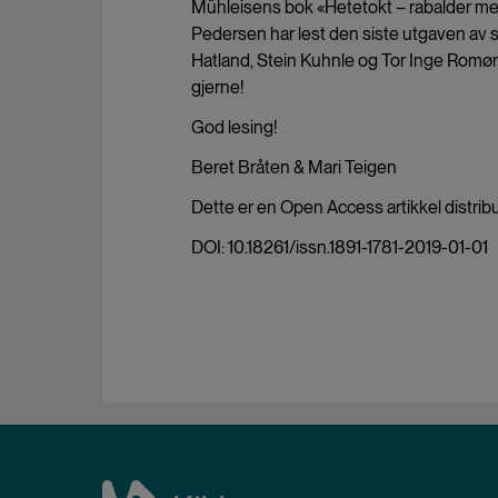
Mühleisens bok «Hetetokt – rabalder med
Pedersen har lest den siste utgaven av 
Hatland, Stein Kuhnle og Tor Inge Romø
gjerne!
God lesing!
Beret Bråten & Mari Teigen
Dette er en Open Access artikkel distrib
DOI: 10.18261/issn.1891-1781-2019-01-01