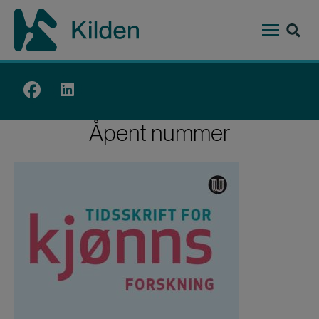
Hopp
til
hovedinnhold
Top
menu
Åpent nummer