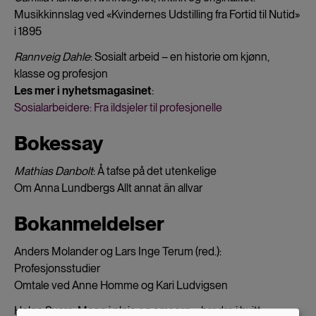
Musikkinnslag ved «Kvindernes Udstilling fra Fortid til Nutid»
i 1895
Rannveig Dahle
: Sosialt arbeid – en historie om kjønn,
klasse og profesjon
Les mer i nyhetsmagasinet
:
Sosialarbeidere: Fra ildsjeler til profesjonelle
Bokessay
Mathias Danbolt
: Å tafse på det utenkelige
Om Anna Lundbergs Allt annat än allvar
Bokanmeldelser
Anders Molander og Lars Inge Terum (red.):
Profesjonsstudier
Omtale ved Anne Homme og Kari Ludvigsen
Helge Svare: Menn i pleie og omsorg – brødre i hvitt