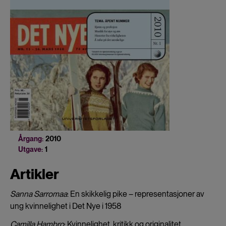
Årgang:
2010
Utgave:
1
Artikler
Sanna Sarromaa
: En skikkelig pike – representasjoner av
ung kvinnelighet i Det Nye i 1958
Camilla Hambro
: Kvinnelighet, kritikk og originalitet.