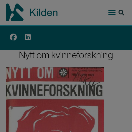
Hopp
til
hovedinnhold
Top
menu
Nytt om kvinneforskning