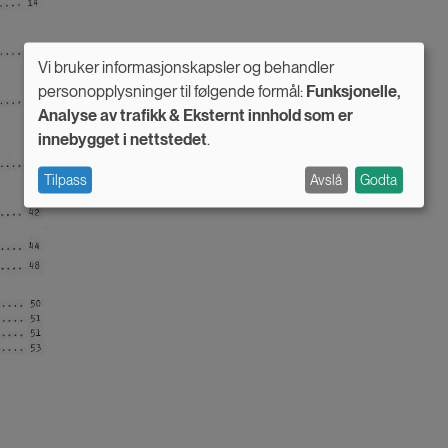
Vi bruker informasjonskapsler og behandler
Use
personopplysninger til følgende formål:
Funksjonelle,
Analyse av trafikk & Eksternt innhold som er
of
innebygget i nettstedet
.
personal
Tilpass
Avslå
Godta
data
and
cookies