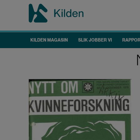
Hopp
til
hovedinnhold
KILDEN MAGASIN
SLIK JOBBER VI
RAPPO
Main
navigation