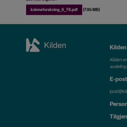
File
kvinneforskning_6_78.pdf
(7.95 MB)
Kilden
Kilden er
avdeling 
E-post
post@kil
Perso
Tilgje