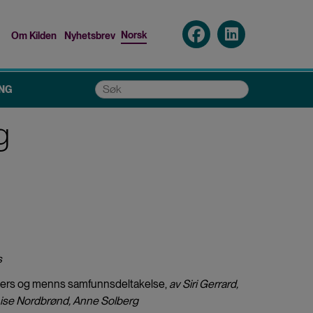
Norsk
Om Kilden
Nyhetsbrev
Top
menu
Søk
NG
g
s
inners og menns samfunnsdeltakelse,
av Siri Gerrard,
 Lise Nordbrønd, Anne Solberg