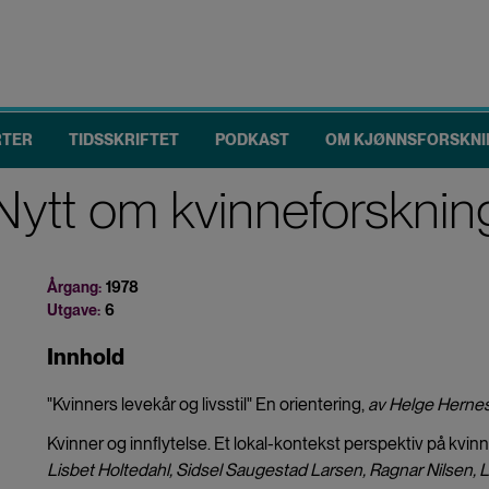
RTER
TIDSSKRIFTET
PODKAST
OM KJØNNSFORSKNI
Nytt om kvinneforsknin
Årgang:
1978
Utgave:
6
Innhold
"Kvinners levekår og livsstil" En orientering,
av Helge Herne
Kvinner og innflytelse. Et lokal-kontekst perspektiv på kv
Lisbet Holtedahl, Sidsel Saugestad Larsen, Ragnar Nilsen,