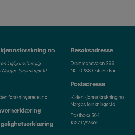
 kjønnsforskning.no
Besøksadresse
 en faglig uavhengig
Drammensveien 288
i
Norges forskningsråd
.
NO-0283 Oslo
Se kart
Postadresse
den.forskningsradet.no
Kilden kjønnsforskning.no
Norges forskningsråd
nvernerklæring
Postboks 564
1327 Lysaker
ngelighetserklæring